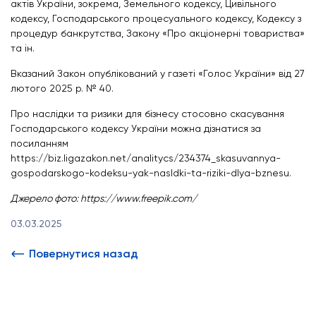
актів України, зокрема, Земельного кодексу, Цивільного
кодексу, Господарського процесуального кодексу, Кодексу з
процедур банкрутства, Закону «Про акціонерні товариства»
та ін.
Вказаний Закон опублікований у газеті
«Голос України» від 27
лютого 2025 р. № 40.
Про наслідки та ризики для бізнесу стосовно скасування
Господарського кодексу України можна дізнатися за
посиланням
https://biz.ligazakon.net/analitycs/234374_skasuvannya-
gospodarskogo-kodeksu-yak-nasldki-ta-riziki-dlya-bznesu.
Джерело фото: https://www.freepik.com/
03.03.2025
Повернутися назад