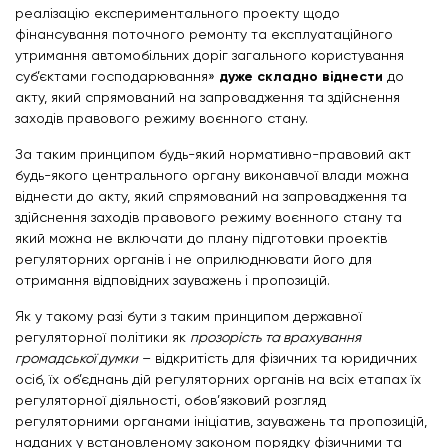
реалізацію експериментального проекту щодо
фінансування поточного ремонту та експлуатаційного
утримання автомобільних доріг загального користування
суб’єктами господарювання»
дуже складно віднести
до
акту, який спрямований на запровадження та здійснення
заходів правового режиму воєнного стану.
За таким принципом будь-який нормативно-правовий акт
будь-якого центрального органу виконавчої влади можна
віднести до акту, який спрямований на запровадження та
здійснення заходів правового режиму воєнного стану та
який можна не включати до плану підготовки проектів
регуляторних органів і не оприлюднювати його для
отримання відповідних зауважень і пропозицій.
Як у такому разі бути з таким принципом державної
регуляторної політики як
прозорість та врахування
громадської думки
– відкритість для фізичних та юридичних
осіб, їх об’єднань дій регуляторних органів на всіх етапах їх
регуляторної діяльності, обов’язковий розгляд
регуляторними органами ініціатив, зауважень та пропозицій,
наданих у встановленому законом порядку фізичними та