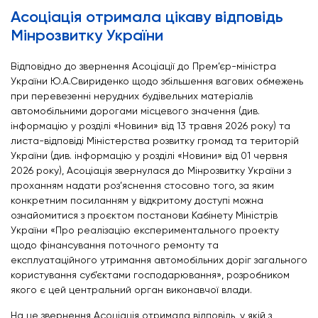
Асоціація отримала цікаву відповідь
Мінрозвитку України
Відповідно до звернення Асоціації до Прем’єр-міністра
України Ю.А.Свириденко щодо збільшення вагових обмежень
при перевезенні нерудних будівельних матеріалів
автомобільними дорогами місцевого значення (див.
інформацію у розділі «Новини» від 13 травня 2026 року) та
листа-відповіді Міністерства розвитку громад та територій
України (див. інформацію у розділі «Новини» від 01 червня
2026 року), Асоціація звернулася до Мінрозвитку України з
проханням надати роз’яснення стосовно того, за яким
конкретним посиланням у відкритому доступі можна
ознайомитися з проєктом постанови Кабінету Міністрів
України «Про реалізацію експериментального проекту
щодо фінансування поточного ремонту та
експлуатаційного утримання автомобільних доріг загального
користування суб’єктами господарювання», розробником
якого є цей центральний орган виконавчої влади.
На це звернення Асоціація отримала відповідь, у якій з