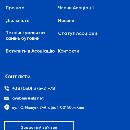
Про нас
Члени Асоціації
Діяльність
Новини
Технічні умови на
Статут Асоціації
камінь бутовий
Вступити в Асоціацію
Контакти
Контакти
+38 (050) 375-21-78
avnbmu@ukr.net
вул. О. Мишуги 7-А, офіс 1, 02140, м.Київ
Зворотній зв’язок