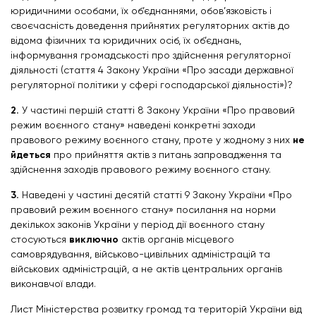
юридичними особами, їх об’єднаннями, обов’язковість і
своєчасність доведення прийнятих регуляторних актів до
відома фізичних та юридичних осіб, їх об’єднань,
інформування громадськості про здійснення регуляторної
діяльності (стаття 4 Закону України «Про засади державної
регуляторної політики у сфері господарської діяльності»)?
2.
У частині першій статті 8 Закону України «Про правовий
режим воєнного стану» наведені конкретні заходи
правового режиму воєнного стану, проте у жодному з них
не
йдеться
про прийняття актів з питань запровадження та
здійснення заходів правового режиму воєнного стану.
3.
Наведені у частині десятій статті 9 Закону України «Про
правовий режим воєнного стану» посилання на норми
декількох законів України у період дії воєнного стану
стосуються
виключно
актів органів місцевого
самоврядування, військово-цивільних адміністрацій та
військових адміністрацій, а не актів центральних органів
виконавчої влади.
Лист Міністерства розвитку громад та територій України від