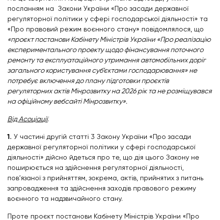
посланням на Закони України «Про засади державної
регуляторної політики у сфері господарської діяльності» та
«Про правовий режим воєнного стану» повідомлялося, що
«проєкт постанови Кабінету Міністрів України «Про реалізацію
експериментального проекту щодо фінансування поточного
ремонту та експлуатаційного утримання автомобільних доріг
загального користування суб’єктами господарювання» не
потребує включення до плану підготовки проєктів
регуляторних актів Мінрозвитку на 2026 рік та не розміщувався
на офіційному вебсайті Мінрозвитку».
Від Асоціації
.
1.
У частині другій статті 3 Закону України «Про засади
державної регуляторної політики у сфері господарської
діяльності» дійсно йдеться про те, що дія цього Закону не
поширюється на здійснення регуляторної діяльності,
пов’язаної з прийняттям, зокрема, актів, прийнятих з питань
запровадження та здійснення заходів правового режиму
воєнного та надзвичайного стану.
Проте проєкт постанови Кабінету Міністрів України «Про