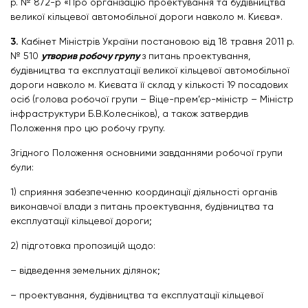
р. № 872-р «Про організацію проектування та будівництва
великої кільцевої автомобільної дороги навколо м. Києва».
3.
Кабінет Міністрів України постановою від 18 травня 2011 р.
№ 510
утворив робочу групу
з питань проектування,
будівництва та експлуатації великої кільцевої автомобільної
дороги навколо м. Києвата її склад у кількості 19 посадових
осіб (голова робочої групи – Віце-прем’єр-міністр – Міністр
інфраструктури Б.В.Колесніков), а також затвердив
Положення про цю робочу групу.
Згідного Положення основними завданнями робочої групи
були:
1) сприяння забезпеченню координації діяльності органів
виконавчої влади з питань проектування, будівництва та
експлуатації кільцевої дороги;
2) підготовка пропозицій щодо:
– відведення земельних ділянок;
– проектування, будівництва та експлуатації кільцевої