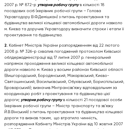
2007 р. № 872-р
утворив робочу групу
в кількості 18
посадових осіб (керівник робочої групи – Голова
Укравтодору В.Ф.Демішкан) з питань проектування та
будівництва великої кільцевої автомобільної дороги навколо
м. Києва та доручив Укравтодору визначити строки і етапи її
проектування та будівництва.
2.
Кабінет Міністрів України розпорядженням від 22 лютого
2008 р. № 326-р схвалив погоджений протоколом Київської
облдержадміністрації від 17 липня 2007 р. генеральний
напрямок проходження великої кільцевої автомобільної
дороги навколо м. Києва у восьми районах Київської області
(Вишгородський, Бородянський, Макарівський, Києво-
Святошинський, Васильківський, Обухівський, Бориспільський,
Броварський); визначив Мінтрансзв’язку відповідальним за
координацію робіт з проектування та будівництва цієї
дороги;
утворив робочу групу
в кількості 21 посадової особи
(керівник робочої групи – Міністр транспорту та зв’язку
Й.В.Вінський) з питань проектування та будівництва кільцевої
дороги та
визнав таким, що втратило чинність,
розпорядження Кабінету Міністрів України від 10 жовтня 2007