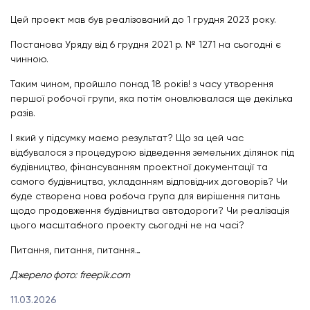
Цей проект мав був реалізований до 1 грудня 2023 року.
Постанова Уряду від 6 грудня 2021 р. № 1271 на сьогодні є
чинною.
Таким чином, пройшло понад 18 років! з часу утворення
першої робочої групи, яка потім оновлювалася ще декілька
разів.
І який у підсумку маємо результат? Що за цей час
відбувалося з процедурою відведення земельних ділянок під
будівництво, фінансуванням проектної документації та
самого будівництва, укладанням відповідних договорів? Чи
буде створена нова робоча група для вирішення питань
щодо продовження будівництва автодороги? Чи реалізація
цього масштабного проекту сьогодні не на часі?
Питання, питання, питання…
Джерело фото:
freepik.com
11.03.2026