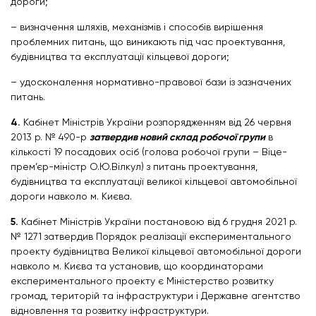
дороги;
– визначення шляхів, механізмів і способів вирішення
проблемних питань, що виникають під час проектування,
будівництва та експлуатації кільцевої дороги;
– удосконалення нормативно-правової бази із зазначених
питань.
4.
Кабінет Міністрів України розпорядженням від 26 червня
2013 р. № 490-р
затвердив новий склад робочої групи
в
кількості 19 посадових осіб (голова робочої групи – Віце-
прем’єр-міністр О.Ю.Вілкул) з питань проектування,
будівництва та експлуатації великої кільцевої автомобільної
дороги навколо м. Києва.
5.
Кабінет Міністрів України постановою від 6 грудня 2021 р.
№ 1271 затвердив Порядок реалізації експериментального
проекту будівництва Великої кільцевої автомобільної дороги
навколо м. Києва та установив, що координаторами
експериментального проекту є Міністерство розвитку
громад, територій та інфраструктури і Державне агентство
відновлення та розвитку інфраструктури.