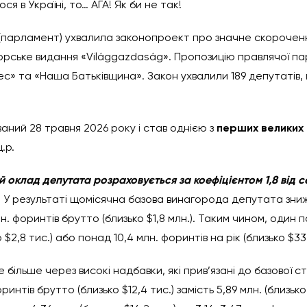
я в Україні, то… АГА! Як би не так!
парламент) ухвалила законопроект про значне скороченн
орське видання «Világgazdaság». Пропозицію правлячої пар
дес» та «Наша Батьківщина». Закон ухвалили 189 депутатів,
ний 28 травня 2026 року і став однією з
перших великих 
.р.
й оклад депутата розраховується за коефіцієнтом 1,8 від с
. У результаті щомісячна базова винагорода депутата знижу
 млн. форинтів брутто (близько $1,8 млн.). Таким чином, од
$2,8 тис.) або понад 10,4 млн. форинтів на рік (близько $33,
більше через високі надбавки, які прив’язані до базової 
нтів брутто (близько $12,4 тис.) замість 5,89 млн. (близько 