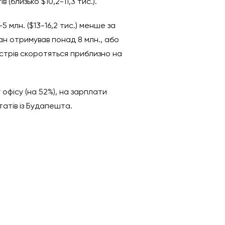
 (близько $10,2-11,3 тис.).
5 млн. ($13-16,2 тис.) менше за
ан отримував понад 8 млн., або
ністрів скоротяться приблизно на
 офісу (на 52%), на зарплати
татів із Будапешта.