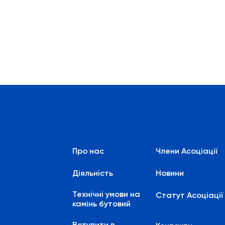
Про нас
Члени Асоціації
Діяльність
Новини
Технічні умови на
Статут Асоціації
камінь бутовий
Вступити в