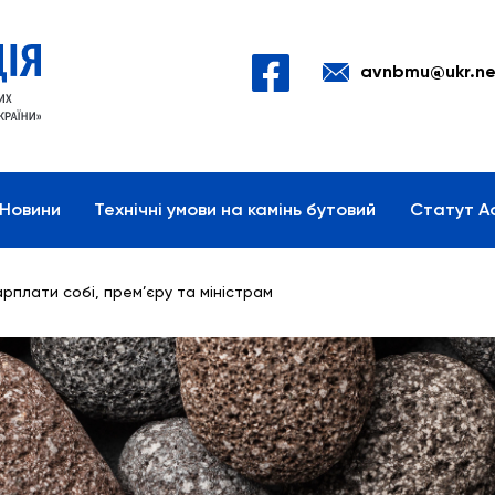
avnbmu@ukr.ne
Новини
Технічні умови на камінь бутовий
Статут Ас
рплати собі, прем’єру та міністрам