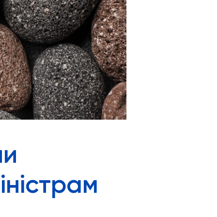
ли
міністрам