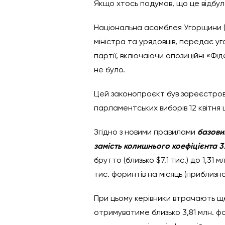
Якщо хтось подумав, що це відбулос
Національна асамблея Угорщини (
міністра та урядовців, передає уг
партії, включаючи опозиційні «Фі
не було.
Цей законопроєкт був зареєстрова
парламентських виборів 12 квітня ц
Згідно з новими правилами
базови
замість колишнього коефіцієнта 3
брутто (близько $7,1 тис.) до 1,31
тис. форинтів на місяць (приблизно 
При цьому керівники втрачають ще 
отримуватиме близько 3,81 млн. фори