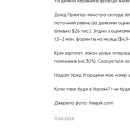
та деяких керівників фракцій знизять
Дохід Прем’єр-міністра складе близ
поточний рівень (за деякими оцін
близько $26 тис.). Згідно з оцінка
1,5-2 млн. форинтів на місяць ($4,9
Крім зарплат, закон урізує операці
помічників (на 30%). Скасується о
Надалі Уряд Угорщини має намір з
Коли таке буде в Україні? І чи буде
Джерело фото: freepik.com
11.06.2026