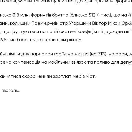
ся з 4,36 млн. (близько $14,2 тис.) до 3,14-3,47 млн. форинтів
ько 3,8 млн. форинтів брутто (близько $12,4 тис.), що на 4-
ками, колишній Прем’єр-міністр Угорщини Віктор Міхай Орб
ми, що ґрунтуються на новій системі коефіцієнтів, доходи мі
-6,5 тис.) порівняно з колишнім рівнем.
йні ліміти для парламентаріїв: на житло (на 31%), на оренду
крема компенсація на мобільний зв’язок та паливо для депу
айнятися скороченням зарплат мерів міст.
 взагалі…