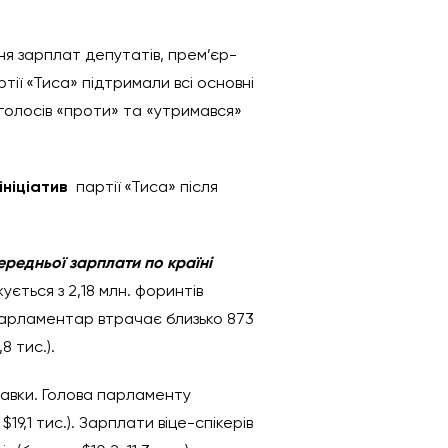
я зарплат депутатів, прем’єр-
тії «Тиса» підтримали всі основні
 голосів «проти» та «утримався»
ініціатив
партії «Тиса» після
ередньої зарплати по країні
ється з 2,18 млн. форинтів
ин парламентар втрачає близько 873
8 тис.).
ставки. Голова парламенту
$19,1 тис.). Зарплати віце-спікерів