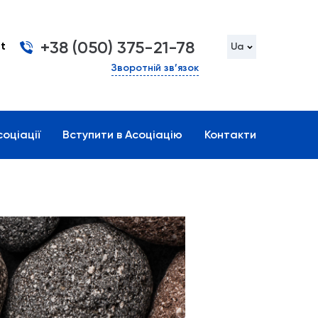
+38 (050) 375-21-78
t
Ua
Зворотній зв’язок
оціації
Вступити в Асоціацію
Контакти