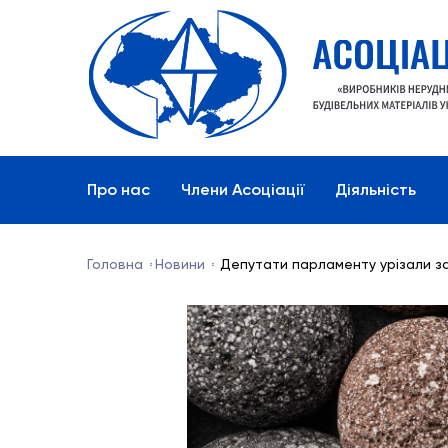
Про нас
Члени Асоціації
Діяльність
Головна
Новини
Депутати парламенту урізали за