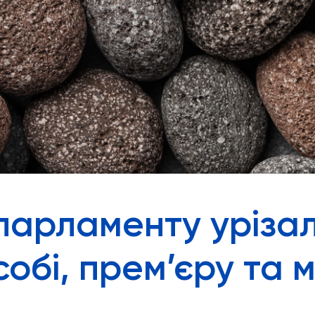
парламенту уріза
обі, прем’єру та 