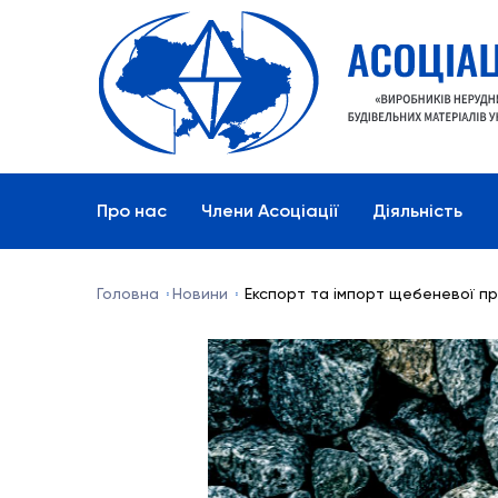
Про нас
Члени Асоціації
Діяльність
Головна
Новини
Експорт та імпорт щебеневої про