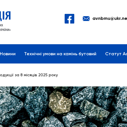
avnbmu@ukr.ne
Новини
Технічні умови на камінь бутовий
Статут Ас
дукції за 8 місяців 2025 року