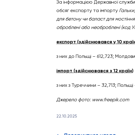
За інформацією Державної служби 
обсяг експорту та імпорту
Гальки
для бетону чи баласт для мостіння 
оброблені або необроблені (код У
експорт (здійснювався у 10 краї
з них до Польщі – 612,723; Молдови
імпорт (здійснювався з 12 країн
)
з них з Туреччини – 32,713; Польщі 
Джерело фото: www.freepik.com
22.10.2025