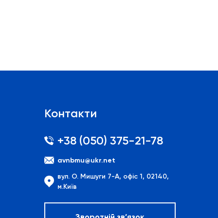
Контакти
+38 (050) 375-21-78
avnbmu@ukr.net
вул. О. Мишуги 7-А, офіс 1, 02140,
м.Київ
Зворотній зв’язок