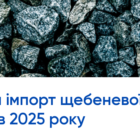
 імпорт щебеневої
ів 2025 року