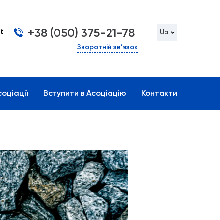
+38 (050) 375-21-78
t
Ua
Зворотній зв’язок
оціації
Вступити в Асоціацію
Контакти