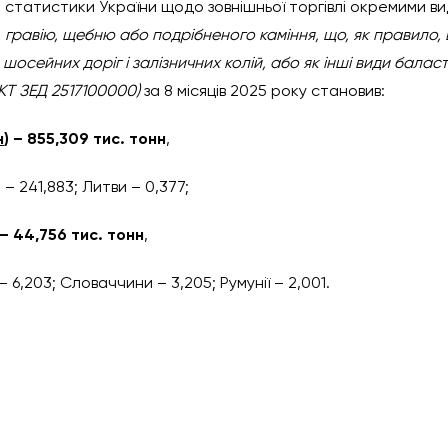
статистики України щодо зовнішньої торгівлі окремими вид
, гравію, щебню або подрібненого каміння, що, як правило
шосейних доріг і залізничних колій, або як інші види баласт
КТ ЗЕД 2517100000)
за 8 місяців 2025 року становив:
н
) – 855,309 тис. тонн
,
 – 241,883; Литви – 0,377;
 – 44,756 тис. тонн
,
– 6,203; Словаччини – 3,205; Румунії – 2,001.