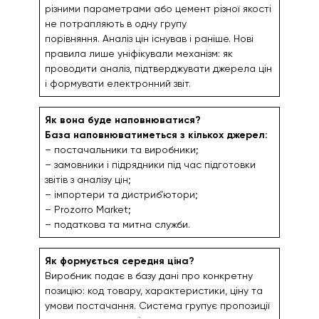
різними параметрами або цемент різної якості
не потрапляють в одну групу
порівняння. Аналіз цін існував і раніше. Нові
правила лише уніфікували механізм: як
проводити аналіз, підтверджувати джерела цін
і формувати електронний звіт.
Як вона буде наповнюватися?
База наповнюватиметься з кількох джерел:
– постачальники та виробники;
– замовники і підрядники під час підготовки
звітів з аналізу цін;
– імпортери та дистриб’ютори;
– Prozorro Market;
– податкова та митна служби.
Як
формується середня ціна?
Виробник подає в базу дані про конкретну
позицію: код товару, характеристики, ціну та
умови постачання. Система групує пропозиції