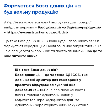
Формується База даних цін на
будівельну продукцію
В Україні запускається новий інструмент для прозорої
відбудови держави –
База даних цін на будівельну продукцію
–
https://e-construction.gov.ua/bdcb
Що таке База даних цін? Як вона буде наповнюватися? Як
формується середня ціна? Коли вона має запуститися? Як з
нею працювати виробникам та постачальникам?
Про це та
інше читайте нижче
.
Що таке База даних цін?
База даних цін — це частина ЄДЕССБ, яка
дає ціновий орієнтир для кошторисів у
проєктах відбудови за публічні або
донорські кошти.
Вона порівнює конкретні
позиції: товари з однаковим кодом у
Кодифікаторі (про Кодифікатор далі) та
однаковими характеристиками. Тому бетон з