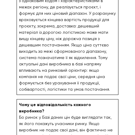
з однаковим кодом і характеристиками в
межах регіону, де реалізується проєкт, і
формує для них ціновий діапазон. У розрахунку
враховується кінцева вартість продукції для
проєкту, зокрема, доставка: дешевший
матеріал із дорогою логістикою може мати
вищу кінцеву ціну, ніж дорожча позиція з
дешевшим постачанням. Якщо ціна суттєво
виходить за межі сформованого діапазону,
система позначатиме її як відхилення. Тому
актуальні дані виробника в базі напряму
впливають на ринковий орієнтир: якщо
компанія не подає свої ціни, середня ціна
формується без урахування її продукції,
собівартості, логістики та умов постачання.
Чому це відповідальність кожного
виробника?
Бо ринок у Базі даних цін буде виглядати так,
як його покажуть учасники ринку. Якщо
виробник не подає свої дані, він фактично не