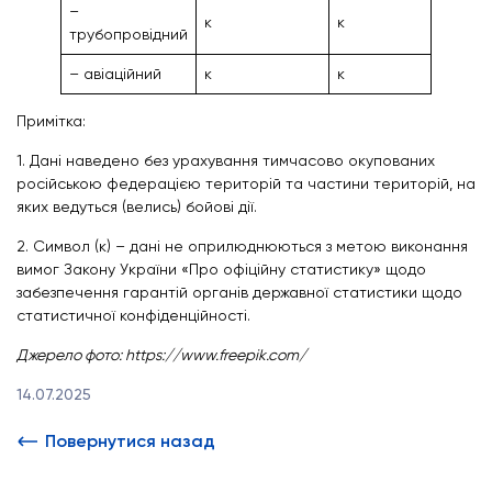
–
к
к
трубопровідний
– авіаційний
к
к
Примітка:
1. Дані наведено без урахування тимчасово окупованих
російською федерацією територій та частини територій, на
яких ведуться (велись) бойові дії.
2. Символ (к) – дані не оприлюднюються з метою виконання
вимог Закону України «Про офіційну статистику» щодо
забезпечення гарантій органів державної статистики щодо
статистичної конфіденційності.
Джерело фото: https://www.freepik.com/
14.07.2025
Повернутися назад