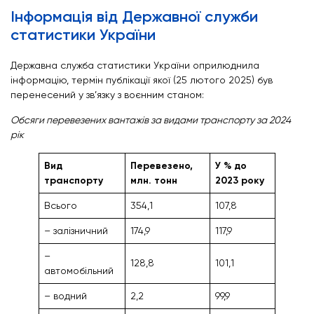
Інформація від Державної служби
статистики України
Державна служба статистики України оприлюднила
інформацію, термін публікації якої (25 лютого 2025) був
перенесений у зв’язку з воєнним станом:
Обсяги перевезених вантажів за видами транспорту за 2024
рік
Вид
Перевезено,
У % до
транспорту
млн. тонн
2023 року
Всього
354,1
107,8
– залізничний
174,9
117,9
–
128,8
101,1
автомобільний
– водний
2,2
99,9