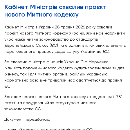
Кабінет Міністрів схвалив проєкт
нового Митного кодексу
Кабінет Міністрів України 28 травня 2026 року схвалив
проєкт нового Митного кодексу України, який має наблизити
українське митне законодавство до стандартів
Європейського Союзу (ЄС) та є одним із ключових елементів
переговорного процесу щодо вступу України до ЄС.
За словами Міністра фінансів України С.М.Марченка,
більшість положень нового кодексу будуть зрозумілими як для
бізнесу, так і для митних органів, оскільки українська
нормативна база вже тривалий час адаптується до правил
ЄС.
Загалом проєкт нового Митного кодексу складається із 781
статті та побудований за структурою митного
законодавства ЄС.
Документ передбачає:
– повний перехід на митну термінологію ЄС;