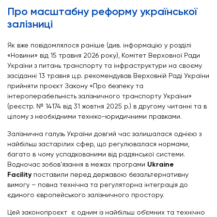
Про масштабну реформу української
залізниці
Як вже повідомлялося раніше (див. інформацію у розділі
«Новини» від 15 травня 2026 року), Комітет Верховної Ради
України з питань транспорту та інфраструктури на своєму
засіданні 13 травня ц.р. рекомендував Верховній Раді України
прийняти проєкт Закону «Про безпеку та
інтероперабельність залізничного транспорту України»
(реєстр. № 14174 від 31 жовтня 2025 р.) в другому читанні та в
цілому з необхідними техніко-юридичними правками.
Залізнична галузь України довгий час залишалася однією з
найбільш застарілих сфер, що регулювалася нормами,
багато в чому успадкованими від радянської системи.
Водночас зобов’язання в межах програми
Ukraine
Facility
поставили перед державою безальтернативну
вимогу – повна технічна та регуляторна інтеграція до
єдиного європейського залізничного простору.
Цей законопроєкт є одним із найбільш об’ємних та технічно