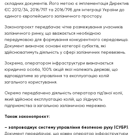
складних документів. Його метою є імплементація Директив
ЄС 2012/34, 2016/797 та 2016/798 для інтеграції України до
єдиного європейського залізничного простору.
Законопроєкт передбачає чітке розмежування учасників
залізничного ринку, що вважається необхідною
передумовою для формування конкурентного середовища.
Документ визначає основні категорії суб’єктів, які
здійснюватимуть діяльність у сфері залізничних перевезень.
Зокрема, оператором інфраструктури визначається
юридична особа, 100% акцій якої належать державі, що
відповідатиме за управління та експлуатацію колій
загального користування.
Окремо передбачено діяльність оператора під’їзної колії,
який здійснює експлуатацію колій, що з’єднують
підприємства із загальною залізничною мережею.
Також законопроєкт:
– запроваджує систему управління безпекою руху (СУБР)
.
Документ передбачає, що кожен оператор інфраструктури