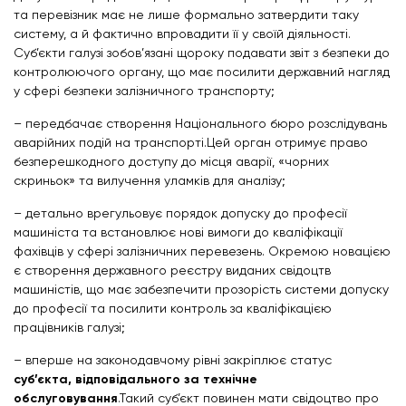
та перевізник має не лише формально затвердити таку
систему, а й фактично впровадити її у своїй діяльності.
Суб’єкти галузі зобов’язані щороку подавати звіт з безпеки до
контролюючого органу, що має посилити державний нагляд
у сфері безпеки залізничного транспорту;
– передбачає створення Національного бюро розслідувань
аварійних подій на транспорті.Цей орган отримує право
безперешкодного доступу до місця аварії, «чорних
скриньок» та вилучення уламків для аналізу;
– детально врегульовує порядок допуску до професії
машиніста та встановлює нові вимоги до кваліфікації
фахівців у сфері залізничних перевезень. Окремою новацією
є створення державного реєстру виданих свідоцтв
машиністів, що має забезпечити прозорість системи допуску
до професії та посилити контроль за кваліфікацією
працівників галузі;
– вперше на законодавчому рівні закріплює статус
суб’єкта, відповідального за технічне
обслуговування
.Такий суб’єкт повинен мати свідоцтво про