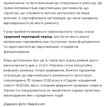
призначення та бути внесеним до спеціального реєстру. Це
пряма імплементація європейських регламентів, що
гарантує, що справність вагона контролює не лише
власник, а сертифікована організація, що несе юридичну
відповідальність за якість ремонту.
У разі прийняття вказаного законопроєкту галузь очікує
трирічний перехідний період
, протягом якого ринок
залізничних перевезень має поступово трансформуватися
та адаптуватися до європейських стандартів
функціонування.
Більш детальніше про це, а також про оцінку ризиків цього
законопроєкту див. у статті «Україна готує масштабну
реформу залізниці: попри зауваження, Комітет підтримав
інтеграцію до європейського залізничного простору»,
оприлюднену 18 травня 2026 року в «Судово-юридичній
газеті» (SUD.UA), яка є головним джерелом правових новин в
Україні та спеціалізується на висвітленні судової практики,
законодавчих змін і юридичних подій.
Джерело фото: freepik.com