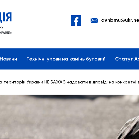
avnbmu@ukr.ne
Новини
Технічні умови на камінь бутовий
Статут Ас
 територій України НЕ БАЖАЄ надавати відповіді на конкретні з