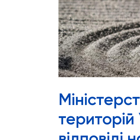
Міністерс
територій
відповіді 