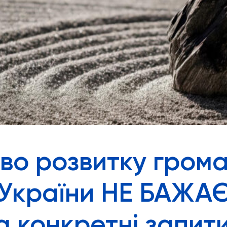
тво розвитку грома
 України НЕ БАЖА
на конкретні запити