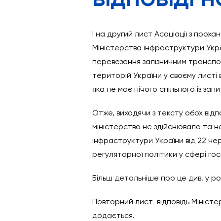
І на другий лист Асоціації з про
Міністерства інфраструктури Украї
перевезення залізничним транспорт
територій України у своєму листі
яка не має нічого спільного із запи
Отже, виходячи з тексту обох від
міністерство не здійснювало та н
інфраструктури України від 22 че
регуляторної політики у сфері гос
Більш детальніше про це див. у роз
Повторний лист-відповідь Міністе
додається.