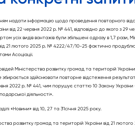
ханням надати інформацію щодо проведення повторного від
ни від 22 червня 2022 р. № 441, відповідно до якого з 29 
ом усіх видів вантажів були збільшені одразу в 1,7 рази, 
 від 21 лютого 2025 р. № 4222/47/10-25 фактично продубл
тами Асоціації.
повідей Міністерства розвитку громад та територій Україн
е збирається здійснювати повторне відстеження результат
рвня 2022 р. № 441, чим порушує статтю 10 Закону України
подарської діяльності».
ділі «Новини» від 10, 27 та 31січня 2025 року.
рства розвитку громад та територій України від 21 лютого