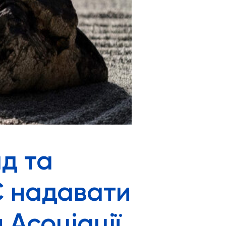
д та
Є надавати
 Асоціації