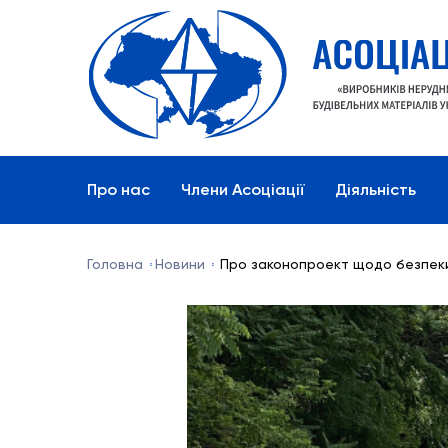
Про нас
Члени Асоціації
Діяльність
Головна
Новини
Про законопроект щодо безпеки