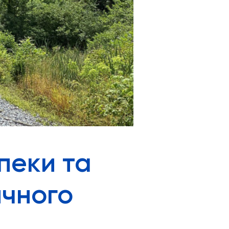
пеки та
ичного