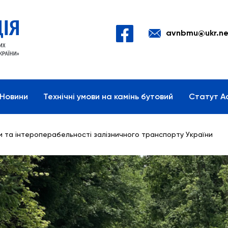
avnbmu@ukr.ne
Новини
Технічні умови на камінь бутовий
Статут Ас
 та інтероперабельності залізничного транспорту України