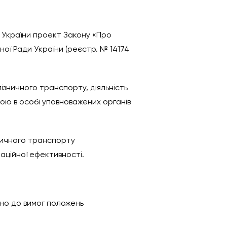
й України проект Закону «Про
ої Ради України (реєстр. № 14174
ізничного транспорту, діяльність
вою в особі уповноважених органів
ничного транспорту
аційної ефективності.
дно до вимог положень