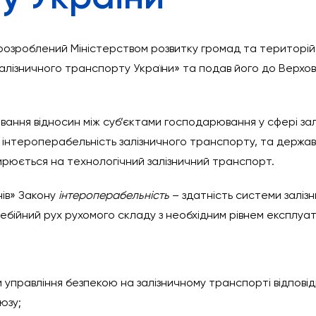
в розроблений Міністерством розвитку громад та територі
алізничного транспорту України» та подав його до Верховн
вання відносин між суб’єктами господарювання у сфері зал
а інтероперабельність залізничного транспорту, та держа
ирюється на технологічний залізничний транспорт.
нів» Закону
інтероперабельність
– здатність системи заліз
ебійний рух рухомого складу з необхідним рівнем експлуат
управління безпекою на залізничному транспорті відпові
юзу;