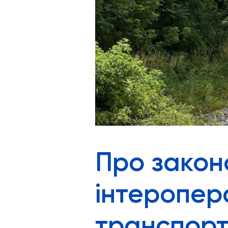
Про закон
інтеропер
транспорт