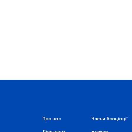
Про нас
Члени Асоціації
Діяльність
Новини