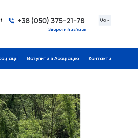
+38 (050) 375-21-78
t
Ua
Зворотній зв’язок
оціації
Вступити в Асоціацію
Контакти