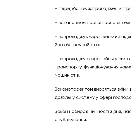
– передбачає запровадження пров
– встановлює правові основи техн
– запроваджує європейський підхі
його безпечний стан;
– запроваджує європейську систем
транспорту, функціонування навчал
машиністів.
Законопроектом вносяться зміни д
дозвільну систему у сфері господа
Закон набирає чинності з дня, нас
опублікування.