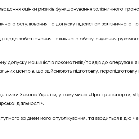
едення оцінки ризиків функціонування залізничного тран
ічного регулювання та допуску підсистем залізничного тр
д щодо забезпечення технічного обслуговування рухомого 
у допуску машиністів локомотивів/поїздів до оперування 
ьних центрів, що здійснюють підготовку, перепідготовку і 
о низки Законів України, у тому числі «Про транспорт», «
рської діяльності».
тупного за днем його опублікування, та вводиться в дію че