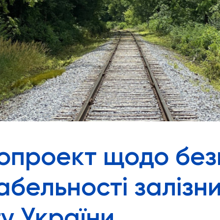
опроект щодо без
абельності залізн
у України