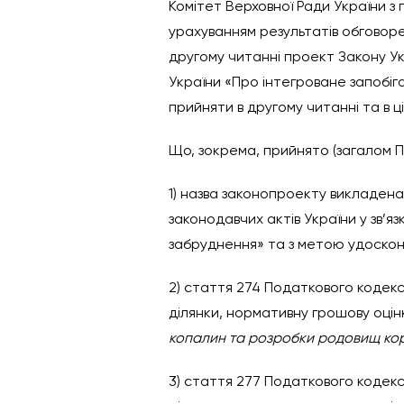
Комітет Верховної Ради України з п
урахуванням результатів обговоре
другому читанні проект Закону Ук
України «Про інтегроване запобіга
прийняти в другому читанні та в 
Що, зокрема, прийнято (загалом П
1) назва законопроекту викладена
законодавчих актів України у зв’
забруднення» та з метою удоско
2) стаття 274 Податкового кодекс
ділянки, нормативну грошову оцін
копалин та розробки родовищ ко
3) стаття 277 Податкового кодексу