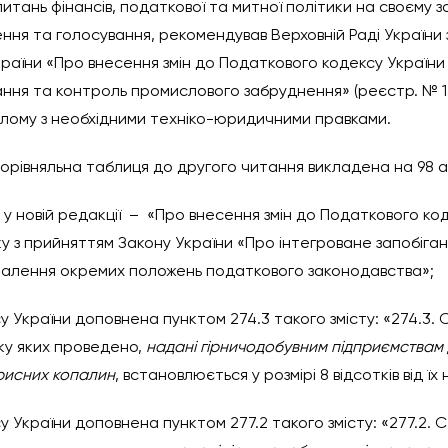
итань фінансів, податкової та митної політики на своєму за
ння та голосування, рекомендував Верховній Раді України 
раїни «Про внесення змін до Податкового кодексу України у
ння та контроль промислового забруднення» (реєстр. № 1315
цілому з необхідними техніко-юридичними правками.
орівняльна таблиця до другого читання викладена на 98 а
 у новій редакції – «Про внесення змін до Податкового код
язку з прийняттям Закону України «Про інтегроване запобіг
налення окремих положень податкового законодавства»;
у України доповнена пунктом 274.3 такого змісту: «274.3. 
ку яких проведено,
надані гірничодобувним підприємствам
рисних копалин
, встановлюється у розмірі 8 відсотків від ї
 України доповнена пунктом 277.2 такого змісту: «277.2. 