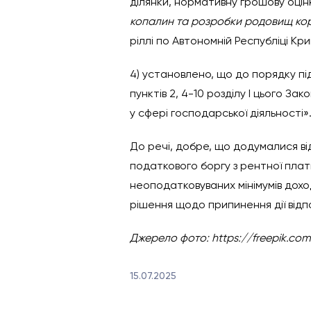
ділянки, нормативну грошову оцін
копалин та розробки родовищ ко
ріллі по Автономній Республіці Кр
4) установлено, що до порядку пі
пунктів 2, 4-10 розділу І цього З
у сфері господарської діяльності»
До речі, добре, що додумалися ві
податкового боргу з рентної пла
неоподатковуваних мінімумів дохо
рішення щодо припинення дії відп
Джерело фото: https://freepik.co
15.07.2025