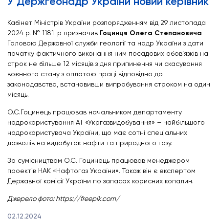
У Держгеонадр України новий керівник
Кабінет Міністрів України розпорядженням від 29 листопада
2024 р. № 1181-р призначив
Гоцинця Олега Степановича
Головою Державної служби геології та надр України з дати
початку фактичного виконання ним посадових обов’язків на
строк не більше 12 місяців з дня припинення чи скасування
воєнного стану з оплатою праці відповідно до
законодавства, встановивши випробування строком на один
місяць.
О.С.Гоцинець працював начальником департаменту
надрокористування АТ «Укргазвидобування» – найбільшого
надрокористувача України, що має сотні спеціальних
дозволів на видобуток нафти та природного газу.
За сумісництвом О.С. Гоцинець працював менеджером
проектів НАК «Нафтогаз України». Також він є експертом
Державної комісії України по запасах корисних копалин.
Джерело фото: https://freepik.com/
02.12.2024