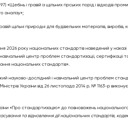
97) «Щебінь і гравій із щільних гірських порід і відходів пр
о аналізу»;
авій щільні природні для будівельних матеріалів, виробів, к
ічня 2026 року національних стандартів наведений у наказ
навчальний центр проблем стандартизації, сертифікації та
ання національних стандартів».
ий науково-дослідний і навчальний центр проблем стандар
Міністрів України від 26 листопада 2014 р. № 1163-р викону
країни «Про стандартизацію» до повноважень національног
касування та відновлення дії національних стандартів, кодек