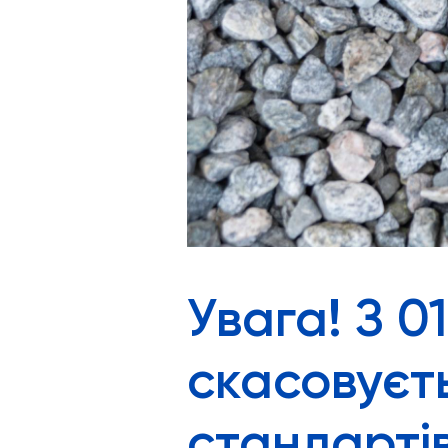
Увага! З 0
скасовуєт
стандартів