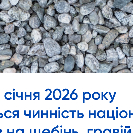
1 січня 2026 року
ься чинність наці
 на щебінь, гравій