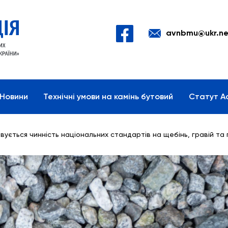
avnbmu@ukr.ne
Новини
Технічні умови на камінь бутовий
Статут Ас
овується чинність національних стандартів на щебінь, гравій та 