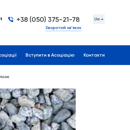
+38 (050) 375-21-78
t
Ua
Зворотній зв’язок
оціації
Вступити в Асоціацію
Контакти
пісок