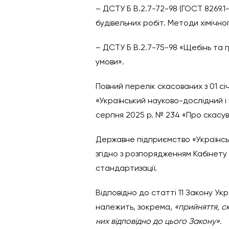
– ДСТУ Б В.2.7-72-98 (ГОСТ 8269.1-
будівельних робіт. Методи хімічног
– ДСТУ Б В.2.7-75-98 «Щебінь та гр
умови».
Повний перелік скасованих з 01 с
«Український науково-дослідний і 
серпня 2025 р. № 234 «Про скасув
Державне підприємство «Українськ
згідно з розпорядженням Кабінету 
стандартизації.
Відповідно до статті 11 Закону У
належить, зокрема,
«прийняття, с
них відповідно до цього Закону».