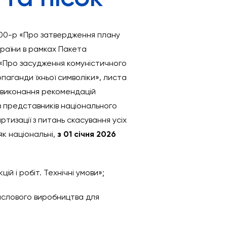
 300-р «Про затвердження плану
країни в рамках Пакета
I «Про засудження комуністичного
паганди їхньої символіки», листа
 з виконання рекомендацій
 з представників національного
ртизації з питань скасування усіх
к національні,
з 01 січня 2026
ій і робіт. Технічні умови»;
омислового виробництва для