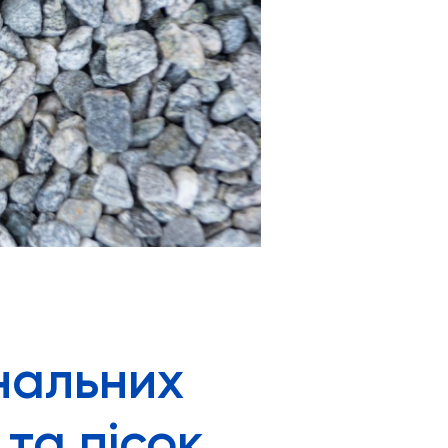
ональних
 та пісок