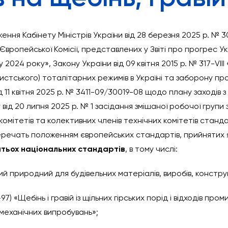
ення Кабінету Міністрів України від 28 березня 2025 р. №
Європейської Комісії, представлених у Звіті про прогрес У
024 року», Закону України від 09 квітня 2015 р. № 317-VII
истського) тоталітарних режимів в Україні та заборону про
д 11 квітня 2025 р. № 3411-09/30019-08 щодо плану заходів
 від 20 липня 2025 р. № 1 засідання змішаної робочої групи
комітетів та колективних членів технічних комітетів станда
еречать положенням європейських стандартів, прийнятих я
атьох національних стандартів
, в тому числі:
й природний для будівельних матеріалів, виробів, конструкц
97) «Щебінь і гравій із щільних гірських порід і відходів пр
-механічних випробувань»;