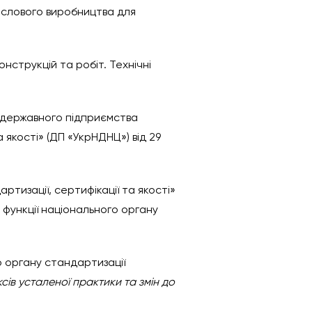
омислового виробництва для
онструкцій та робіт. Технічні
і державного підприємства
 якості» (ДП «УкрНДНЦ») від 29
тизації, сертифікації та якості»
є функції національного органу
о органу стандартизації
сів усталеної практики та змін до