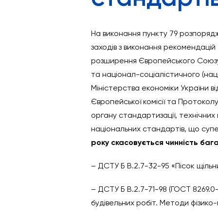
На виконання пункту 79 розпорядж
заходів з виконання рекомендацій 
розширення Європейського Союзу 2
та націонал-соціалістичного (нац
Міністерства економіки України ві
Європейської комісії та Протоколу
органу стандартизації, технічних 
національних стандартів, що суп
року скасовується чинність баг
– ДСТУ Б В.2.7-32-95 «Пісок щільни
– ДСТУ Б В.2.7-71-98 (ГОСТ 8269.0-
будівельних робіт. Методи фізико