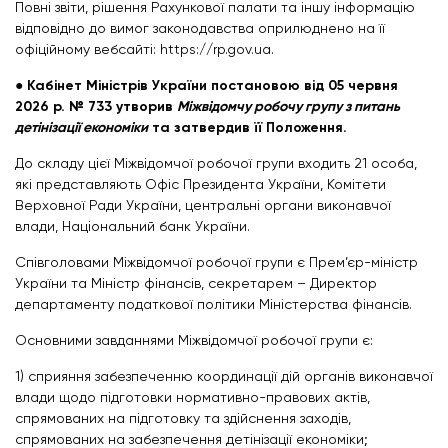
Повні звіти, рішення Рахункової палати та іншу інформацію
відповідно до вимог законодавства оприлюднено на її
офіційному вебсайті: https://rp.gov.ua.
● Кабінет Міністрів України постановою від 05 червня
2026 р. № 733 утворив
Міжвідомчу робочу групу з питань
детінізації економіки
та затвердив її Положення.
До складу цієї Міжвідомчої робочої групи входить 21 особа,
які представляють Офіс Президента України, Комітети
Верховної Ради України, центральні органи виконавчої
влади, Національний банк України.
Співголовами Міжвідомчої робочої групи є Прем’єр-міністр
України та Міністр фінансів, секретарем – Директор
департаменту податкової політики Міністерства фінансів.
Основними завданнями Міжвідомчої робочої групи є:
1) сприяння забезпеченню координації дій органів виконавчої
влади щодо підготовки нормативно-правових актів,
спрямованих на підготовку та здійснення заходів,
спрямованих на забезпечення детінізації економіки;