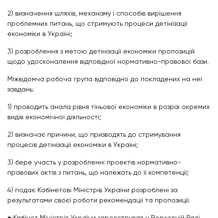
2) визначення шляхів, механізму і способів вирішення
проблемних питань, що стримують процеси детінізації
економіки в Україні;
3) розроблення з метою детінізації економіки пропозицій
щодо удосконалення відповідної нормативно-правової бази.
Міжвідомча робоча група відповідно до покладених на неї
завдань:
1) проводить аналіз рівня тіньової економіки в розрізі окремих
видів економічної діяльності;
2) визначає причини, що призводять до стримування
процесів детінізації економіки в Україні;
3) бере участь у розробленні проектів нормативно-
правових актів з питань, що належать до її компетенції;
4) подає Кабінетові Міністрів України розроблені за
результатами своєї роботи рекомендації та пропозиції.
●
Кабінет Міністрів України зареєстрував у Верховній Раді